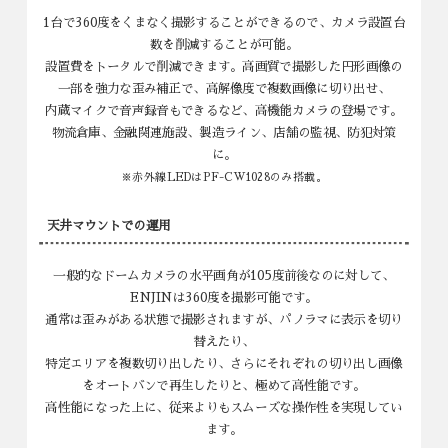
高機能な屋外ニュースタンダードモデル
1台で360度をくまなく撮影することができるので、カメラ設置
数を削減することが可能。
設置費をトータルで削減できます。高画質で撮影した円形画像の
一部を強力な歪み補正で、高解像度で複数画像に切り出せ、
内蔵マイクで音声録音もできるなど、高機能カメラの登場です。
物流倉庫、金融関連施設、製造ライン、店舗の監視、防犯対策
に。
※赤外線LEDはPF-CW1028のみ搭載。
天井マウントでの運用
一般的なドームカメラの水平画角が105度前後なのに対して、
ENJINは360度を撮影可能です。
通常は歪みがある状態で撮影されますが、パノラマに表示を切り
替えたり、