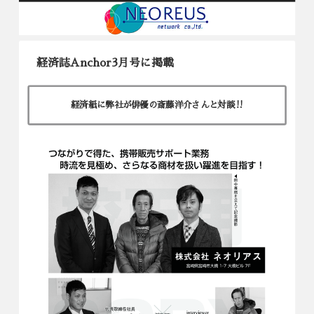
経済誌Anchor3月号に掲載
経済紙
に弊社が俳優の斎藤洋介さんと対談‼︎